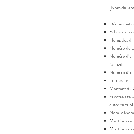
[Nom de l'ent
Dénomination 
Adresse du siè
Noms des diri
Numéro de tél
Numéro d’enre
l’activité.
Numéro d’iden
Forme Juridiq
Montant du C
Si votre site
autorité publi
Nom, dénomina
Mentions relat
Mentions relat