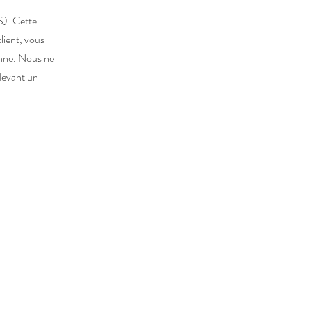
S). Cette
client, vous
enne. Nous ne
 devant un