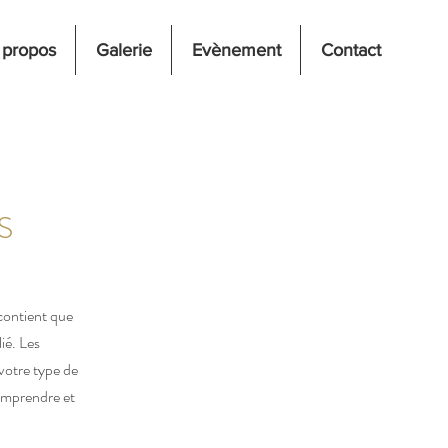
 propos
Galerie
Evènement
Contact
S
contient que
ié. Les
votre type de
omprendre et