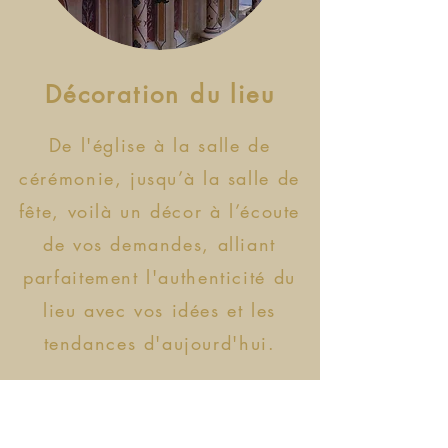
Décoration du lieu
De l'église à la salle de
cérémonie, jusqu’à la salle de
fête, voilà un décor à l’écoute
de vos demandes, alliant
parfaitement l'authenticité du
lieu avec vos idées et les
tendances d'aujourd'hui.