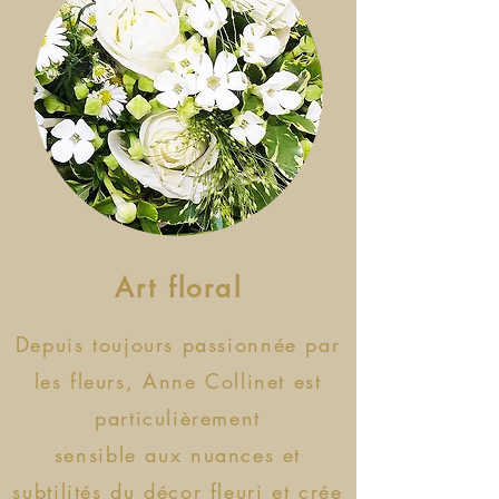
Art floral
Depuis toujours passionnée par
les fleurs, Anne Collinet est
particulièrement
sensible aux nuances et
subtilités du décor fleuri et crée