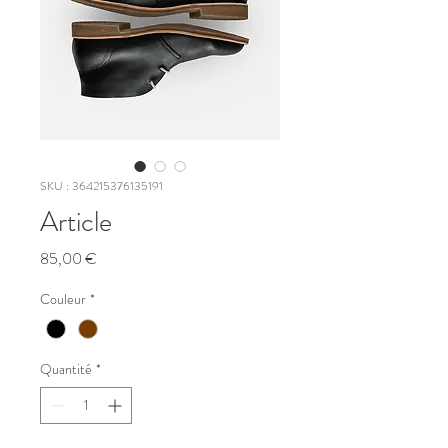
SKU : 364215376135191
Article
Prix
85,00 €
Couleur
*
Quantité
*