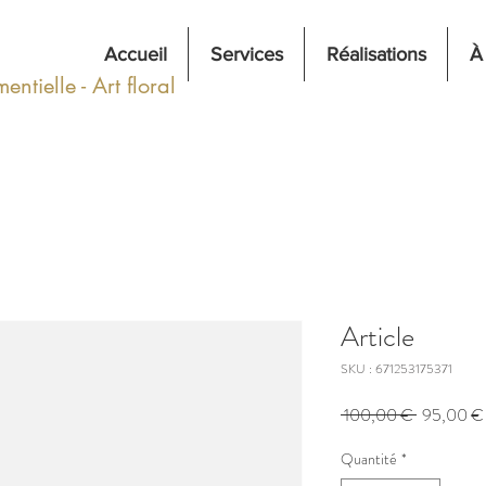
Accueil
Services
Réalisations
À
ntielle - Art floral
Article
SKU : 671253175371
Prix
 100,00 € 
95,00 €
original
Quantité
*