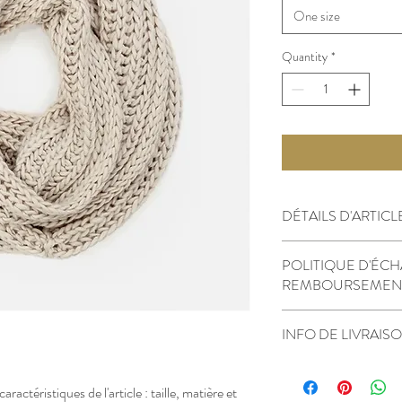
One size
Quantity
*
DÉTAILS D'ARTICL
Détails d'article. Saisis
POLITIQUE D'ÉCH
: taille, matière et au
REMBOURSEMEN
est idéal pour explique
clients.
Politique d'échange 
INFO DE LIVRAIS
visiteurs des conditi
des articles qu'ils ach
Condition de livraison
clairement vos conditio
détails sur vos modes 
caractéristiques de l'article : taille, matière et 