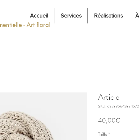
Accueil
Services
Réalisations
À
ntielle - Art floral
Article
SKU: 632835642834572
Price
40,00€
Taille
*